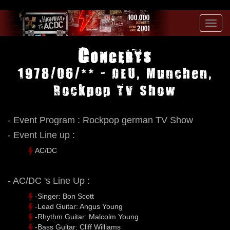
Toggl
navig
Concerts
1978/06/** - DEU, Munchen,
Rockpop TV Show
- Event Program : Rockpop german TV Show
- Event Line up :
AC/DC
- AC/DC 's Line Up :
-Singer: Bon Scott
-Lead Guitar: Angus Young
-Rhythm Guitar: Malcolm Young
-Bass Guitar: Cliff Williams