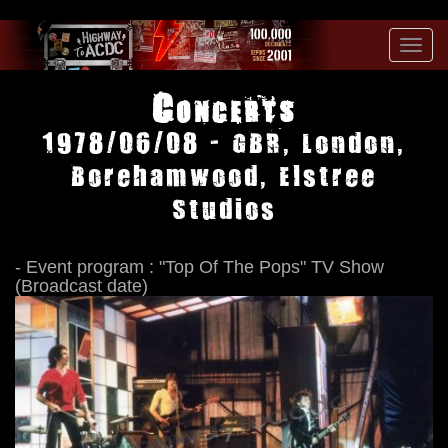
Toggl
navig
Concerts
1978/06/08 - GBR, London,
Borehamwood, Elstree
Studios
- Event program : "Top Of The Pops" TV Show
(Broadcast date)