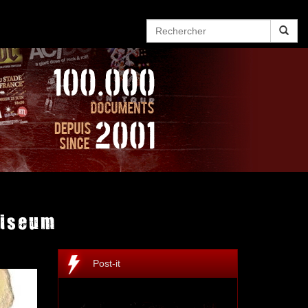
liseum
Post-it