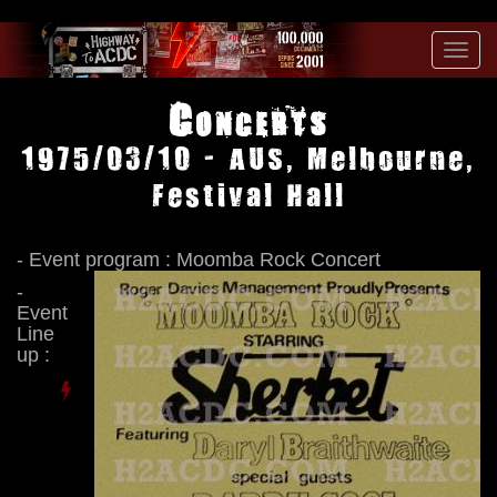
Toggl
navig
Concerts
1975/03/10 - AUS, Melbourne,
Festival Hall
- Event program : Moomba Rock Concert
-
Event
Line
up :