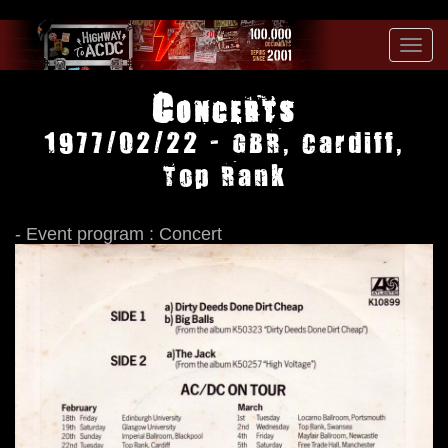
Toggl
navig
Concerts
1977/02/22 - GBR, Cardiff,
Top Rank
- Event program : Concert