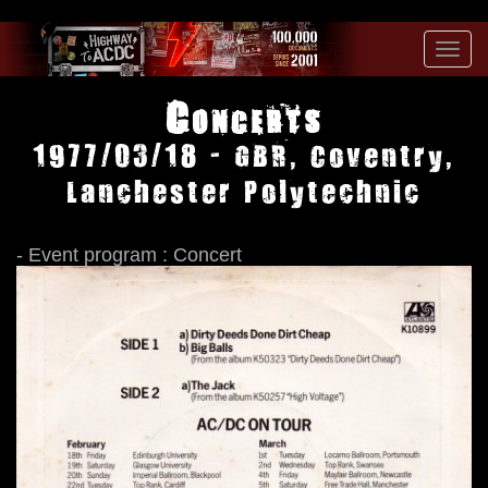
Toggl
navig
Concerts
1977/03/18 - GBR, Coventry,
Lanchester Polytechnic
- Event program : Concert