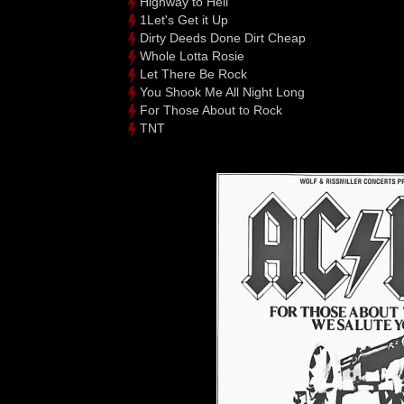
Highway to Hell
1Let's Get it Up
Dirty Deeds Done Dirt Cheap
Whole Lotta Rosie
Let There Be Rock
You Shook Me All Night Long
For Those About to Rock
TNT