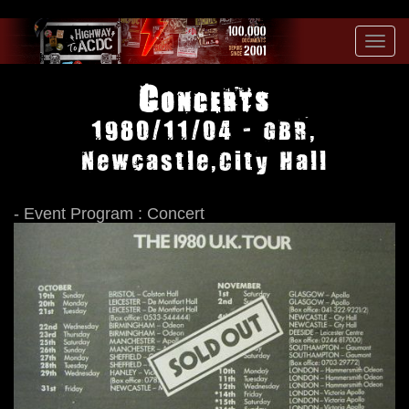
Toggl
navig
Concerts
1980/11/04 - GBR,
Newcastle,City Hall
- Event Program : Concert