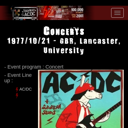
Toggl
navig
Concerts
1977/10/21 - GBR, Lancaster,
University
- Event program : Concert
- Event Line
up :
AC/DC