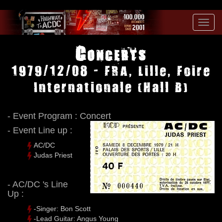
Toggl
navig
Concerts
1979/12/08 - FRA, Lille, Foire
Internationale (Hall B)
- Event Program : Concert
- Event Line up :
AC/DC
Judas Priest
- AC/DC 's Line
Up :
-Singer: Bon Scott
-Lead Guitar: Angus Young