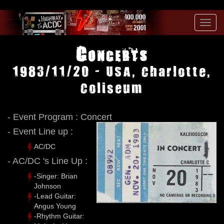
Toggl
navig
Concerts
1983/11/20 - USA, Charlotte,
Coliseum
- Event Program : Concert
- Event Line up :
AC/DC
- AC/DC 's Line Up :
-Singer: Brian
Johnson
-Lead Guitar:
Angus Young
-Rhythm Guitar: