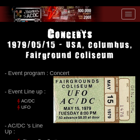
Toggl
navig
Concerts
1979/05/15 - USA, Columbus,
Fairground Coliseum
- Event program : Concert
- Event Line up :
AC/DC
UFO
- AC/DC 's Line
Up :