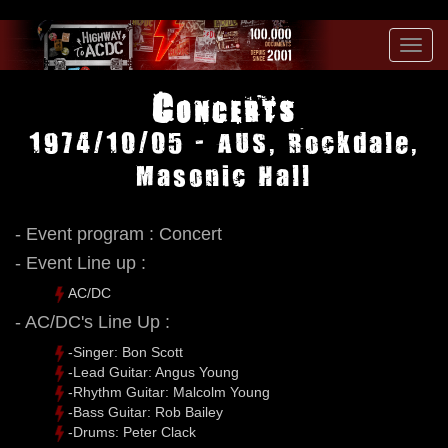
Toggl
navig
Concerts
1974/10/05 - AUS, Rockdale,
Masonic Hall
- Event program : Concert
- Event Line up :
AC/DC
- AC/DC's Line Up :
-Singer: Bon Scott
-Lead Guitar: Angus Young
-Rhythm Guitar: Malcolm Young
-Bass Guitar: Rob Bailey
-Drums: Peter Clack