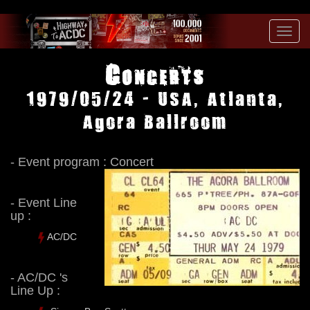
Toggl
navig
Concerts
1979/05/24 - USA, Atlanta,
Agora Ballroom
- Event program : Concert
- Event Line
up :
AC/DC
- AC/DC 's
Line Up :