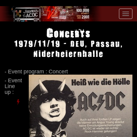
Toggl
navig
Concerts
1979/11/19 - DEU, Passau,
Niderbeiernhalle
- Event program : Concert
- Event
Line
up :