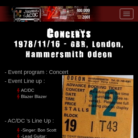
Toggl
navig
Concerts
1978/11/16 - GBR, London,
Hammersmith Odeon
- Event program : Concert
- Event Line up :
AC/DC
Blazer Blazer
- AC/DC 's Line Up :
-Singer: Bon Scott
-Lead Guitar: