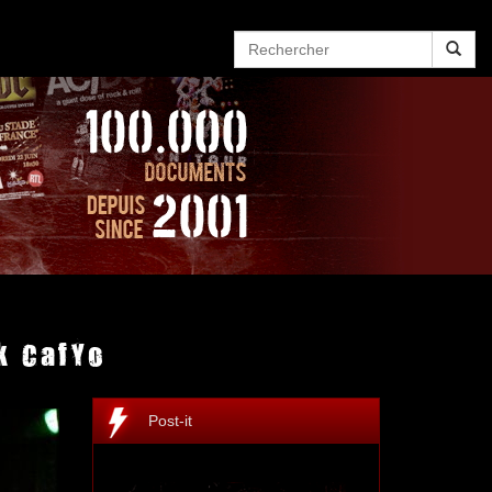
k CafYo
Post-it