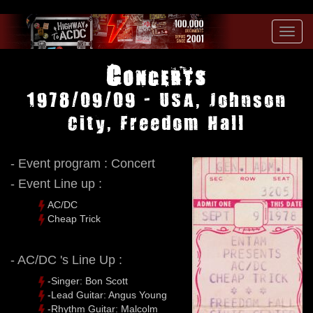
Toggl
navig
Concerts
1978/09/09 - USA, Johnson
City, Freedom Hall
- Event program : Concert
- Event Line up :
AC/DC
Cheap Trick
- AC/DC 's Line Up :
-Singer: Bon Scott
-Lead Guitar: Angus Young
-Rhythm Guitar: Malcolm