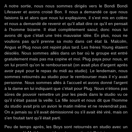
A notre sortie, nous nous sommes dirigés vers le Bondi Bondi
Lifesaver et avons croisé Bon. Il nous a demandé ce que nous
faisions là et alors que nous lui expliquions, il s'est mis en colère
et nous a demandé de revenir et qu'il allait dire ce qu'il en pensait
à l'homme bizarre. Il était complètement saoul, donc nous lui
avons dit que c'était une très mauvaise idée. En plus, nous ne
voulions pas qu'il prenne sa moto dans cet état là. Malcolm,
Angus et Plug nous ont rejoint plus tard. Les frères Young étaient
désolés. Nous sommes allés dans un bar où le groupe est entré
gratuitement mais pas ma copine et moi. Plug paya pour nous, et
on lui promît qu'on le rembourserait (on avait plus d'argent après
avoir payé pour le repas du midi au studio). Le lendemain, nous
sommes retournés au studio pour le rembourser mais il n'y avait
personne. Nous sommes allés à l'accueil et avons donné l'argent
à la dame en lui indiquant que c'était pour Plug. Nous n'étions pas
sûres de pouvoir remettre un jour les pieds dans le studio vu ce
qu'il s'était passé la veille. La fille sourit et nous dit que l'homme
du studio avait pris un avion le matin même et ne reviendrait pas.
On a jamais su s'il avait démissionné ou s'il avait été viré, mais on
s'en foutait tant qu'il était parti.
Peu de temps après, les Boys sont retournés en studio avec un