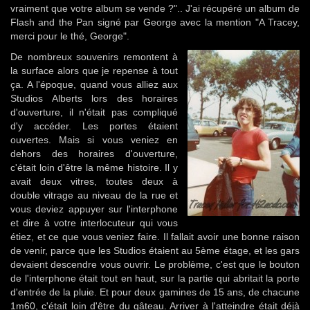
vraiment que votre album se vende ?".. J'ai récupéré un album de
Flash and the Pan signé par George avec la mention "A Tracey,
merci pour le thé, George".
De nombreux souvenirs remontent à
la surface alors que je repense à tout
ça. A l'époque, quand vous alliez aux
Studios Alberts lors des horaires
d'ouverture, il n'était pas compliqué
d'y accéder. Les portes étaient
ouvertes. Mais si vous veniez en
dehors des horaires d'ouverture,
c'était loin d'être la même histoire. Il y
avait deux vitres, toutes deux à
double vitrage au niveau de la rue et
vous deviez appuyer sur l'interphone
et dire à votre interlocuteur qui vous
étiez, et ce que vous veniez faire. Il fallait avoir une bonne raison
de venir, parce que les Studios étaient au 5ème étage, et les gars
devaient descendre vous ouvrir. Le problème, c'est que le bouton
de l'interphone était tout en haut, sur la partie qui abritait la porte
d'entrée de la pluie. Et pour deux gamines de 15 ans, de chacune
1m60, c'était loin d'être du gâteau. Arriver à l'atteindre était déjà