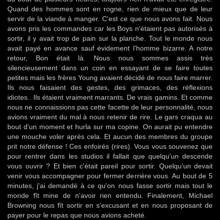
Quand des hommes sont en rogne, rien de mieux que de leur
servir de la viande à manger. C'est ce que nous avons fait. Nous
avons pris les commandes car les Boys n'étaient pas autorisés à
sortir, il y avait trop de pain sur la planche. Tout le monde nous
avait payé en avance sauf évidement l'homme bizarre. A notre
retour, Bon était là. Nous nous sommes assis très
silencieusement dans un coin en essayant de se faire toutes
petites mais les frères Young avaient décidé de nous faire marrer.
Ils nous faisaient des gestes, des grimaces, des réflexions
idiotes.. Ils étaient vraiment marrants. De vrais gamins. Et comme
nous ne connaissions pas cette facette de leur personnalité, nous
avions vraiment du mal à nous retenir de rire. Le gars craqua au
bout d'un moment et hurla sur ma copine. On aurait pu entendre
une mouche voler après cela. Et aucun des membres du groupe
prit notre défense ! Ces enfoirés (rires). Vous vous souvenez que
pour rentrer dans les studios il fallait que quelqu'un descende
vous ouvrir ? Et bien c'était pareil pour sortir. Quelqu'un devait
venir vous accompagner pour fermer derrière vous. Au bout de 5
minutes, j'ai demandé à ce qu'on nous fasse sortir mais tout le
monde fît mine de n'avoir rien entendu. Finalement, Michael
Browning nous fît sortir en s'excusant et en nous proposant de
payer pour le repas que nous avions acheté.