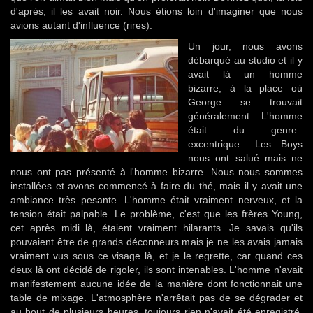
d'après, il les avait noir. Nous étions loin d'imaginer que nous
avions autant d'influence (rires).
Un jour, nous avons
débarqué au studio et il y
avait là un homme
bizarre, à la place où
George se trouvait
généralement. L'homme
était du genre..
excentrique.. Les Boys
nous ont salué mais ne
nous ont pas présenté à l'homme bizarre. Nous nous sommes
installées et avons commencé à faire du thé, mais il y avait une
ambiance très pesante. L'homme était vraiment nerveux, et la
tension était palpable. Le problème, c'est que les frères Young,
cet après midi là, étaient vraiment hilarants. Je savais qu'ils
pouvaient être de grands déconneurs mais je ne les avais jamais
vraiment vus sous ce visage là, et je le regrette, car quand ces
deux là ont décidé de rigoler, ils sont intenables. L'homme n'avait
manifestement aucune idée de la manière dont fonctionnait une
table de mixage. L'atmosphère n'arrêtait pas de se dégrader et
au bout de plusieurs heures, toujours rien n'avait été enregistré.