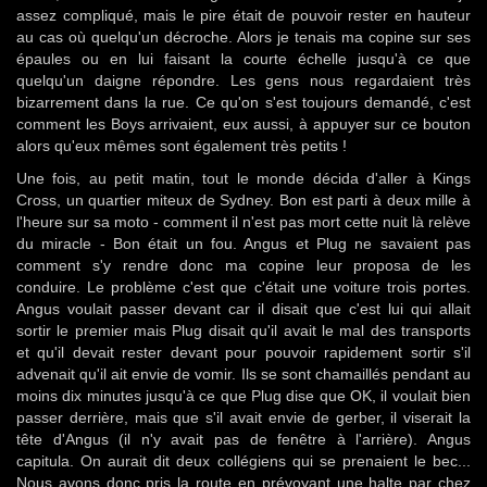
assez compliqué, mais le pire était de pouvoir rester en hauteur
au cas où quelqu'un décroche. Alors je tenais ma copine sur ses
épaules ou en lui faisant la courte échelle jusqu'à ce que
quelqu'un daigne répondre. Les gens nous regardaient très
bizarrement dans la rue. Ce qu'on s'est toujours demandé, c'est
comment les Boys arrivaient, eux aussi, à appuyer sur ce bouton
alors qu'eux mêmes sont également très petits !
Une fois, au petit matin, tout le monde décida d'aller à Kings
Cross, un quartier miteux de Sydney. Bon est parti à deux mille à
l'heure sur sa moto - comment il n'est pas mort cette nuit là relève
du miracle - Bon était un fou. Angus et Plug ne savaient pas
comment s'y rendre donc ma copine leur proposa de les
conduire. Le problème c'est que c'était une voiture trois portes.
Angus voulait passer devant car il disait que c'est lui qui allait
sortir le premier mais Plug disait qu'il avait le mal des transports
et qu'il devait rester devant pour pouvoir rapidement sortir s'il
advenait qu'il ait envie de vomir. Ils se sont chamaillés pendant au
moins dix minutes jusqu'à ce que Plug dise que OK, il voulait bien
passer derrière, mais que s'il avait envie de gerber, il viserait la
tête d'Angus (il n'y avait pas de fenêtre à l'arrière). Angus
capitula. On aurait dit deux collégiens qui se prenaient le bec...
Nous avons donc pris la route en prévoyant une halte par chez