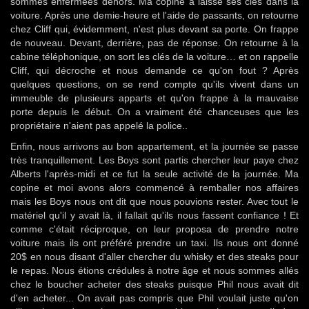
sommes enfermées dehors. Ma copine a laissé ses clés dans la
voiture. Après une demie-heure et l'aide de passants, on retourne
chez Cliff qui, évidemment, n'est plus devant sa porte. On frappe
de nouveau. Devant, derrière, pas de réponse. On retourne à la
cabine téléphonique, on sort les clés de la voiture… et on rappelle
Cliff, qui décroche et nous demande ce qu'on fout ? Après
quelques questions, on se rend compte qu'ils vivent dans un
immeuble de plusieurs apparts et qu'on frappe à la mauvaise
porte depuis le début. On a vraiment été chanceuses que les
propriétaire n'aient pas appelé la police..
Enfin, nous arrivons au bon appartement, et la journée se passe
très tranquillement. Les Boys sont partis chercher leur paye chez
Alberts l'après-midi et ce fut la seule activité de la journée. Ma
copine et moi avons alors commencé à remballer nos affaires
mais les Boys nous ont dit que nous pouvions rester. Avec tout le
matériel qu'il y avait là, il fallait qu'ils nous fassent confiance ! Et
comme c'était réciproque, on leur proposa de prendre notre
voiture mais ils ont préféré prendre un taxi. Ils nous ont donné
20$ en nous disant d'aller chercher du whisky et des steaks pour
le repas. Nous étions crédules à notre âge et nous sommes allés
chez le boucher acheter des steaks puisque Phil nous avait dit
d'en acheter... On avait pas compris que Phil voulait juste qu'on