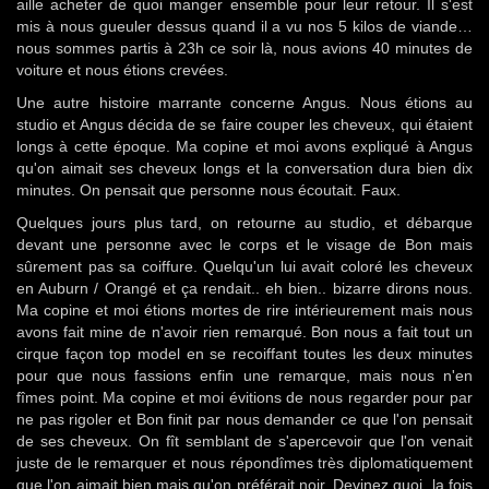
aille acheter de quoi manger ensemble pour leur retour. Il s'est
mis à nous gueuler dessus quand il a vu nos 5 kilos de viande…
nous sommes partis à 23h ce soir là, nous avions 40 minutes de
voiture et nous étions crevées.
Une autre histoire marrante concerne Angus. Nous étions au
studio et Angus décida de se faire couper les cheveux, qui étaient
longs à cette époque. Ma copine et moi avons expliqué à Angus
qu'on aimait ses cheveux longs et la conversation dura bien dix
minutes. On pensait que personne nous écoutait. Faux.
Quelques jours plus tard, on retourne au studio, et débarque
devant une personne avec le corps et le visage de Bon mais
sûrement pas sa coiffure. Quelqu'un lui avait coloré les cheveux
en Auburn / Orangé et ça rendait.. eh bien.. bizarre dirons nous.
Ma copine et moi étions mortes de rire intérieurement mais nous
avons fait mine de n'avoir rien remarqué. Bon nous a fait tout un
cirque façon top model en se recoiffant toutes les deux minutes
pour que nous fassions enfin une remarque, mais nous n'en
fîmes point. Ma copine et moi évitions de nous regarder pour par
ne pas rigoler et Bon finit par nous demander ce que l'on pensait
de ses cheveux. On fît semblant de s'apercevoir que l'on venait
juste de le remarquer et nous répondîmes très diplomatiquement
que l'on aimait bien mais qu'on préférait noir. Devinez quoi, la fois