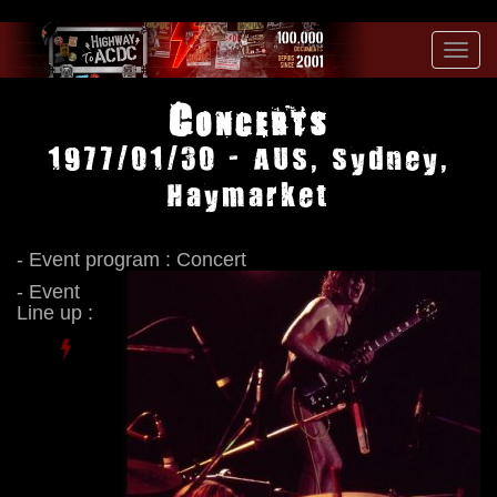
Toggl
navig
Concerts
1977/01/30 - AUS, Sydney,
Haymarket
- Event program : Concert
- Event
Line up :