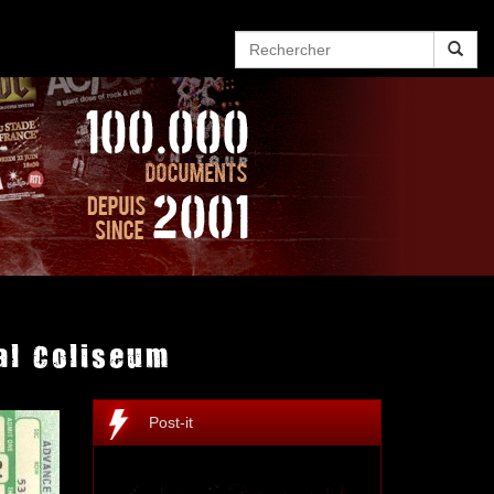
al Coliseum
Post-it