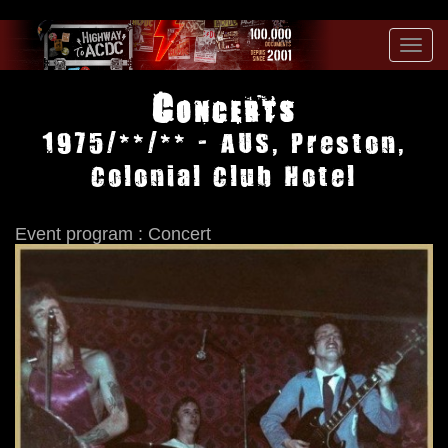
Toggl
navig
Concerts
1975/**/** - AUS, Preston,
Colonial Club Hotel
Event program : Concert