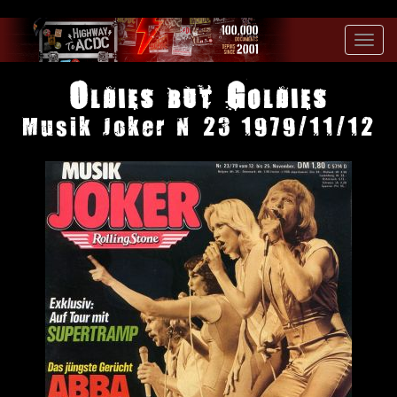
Toggl
navig
Oldies but Goldies
Musik Joker N°23 1979/11/12