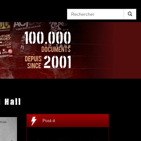
 Hall
Post-it