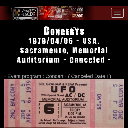
Toggl
navig
Concerts
1979/04/06 - USA,
Sacramento, Memorial
Auditorium - Canceled -
- Event program : Concert - ( Canceled Date ! )