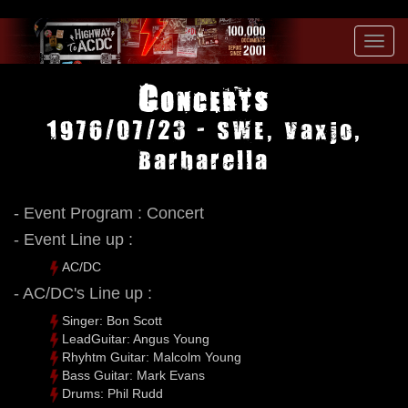
Toggl
navig
Concerts
1976/07/23 - SWE, Vaxjo,
Barbarella
- Event Program : Concert
- Event Line up :
AC/DC
- AC/DC's Line up :
Singer: Bon Scott
LeadGuitar: Angus Young
Rhyhtm Guitar: Malcolm Young
Bass Guitar: Mark Evans
Drums: Phil Rudd