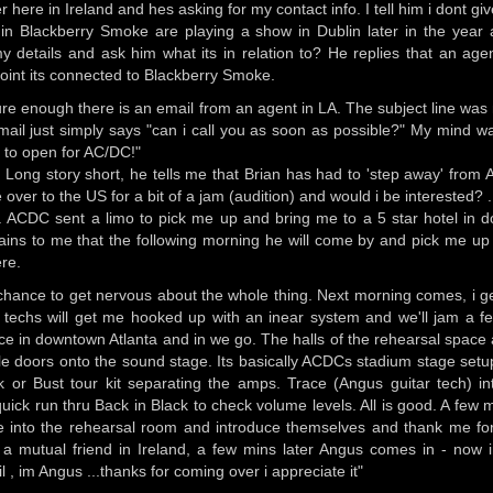
ere in Ireland and hes asking for my contact info. I tell him i dont gi
s in Blackberry Smoke are playing a show in Dublin later in the year
 details and ask him what its in relation to? He replies that an age
 point its connected to Blackberry Smoke.
e enough there is an email from an agent in LA. The subject line was
email just simply says "can i call you as soon as possible?" My mind w
 to open for AC/DC!"
Long story short, he tells me that Brian has had to 'step away' from
er to the US for a bit of a jam (audition) and would i be interested? .
nta . ACDC sent a limo to pick me up and bring me to a 5 star hotel in
ains to me that the following morning he will come by and pick me u
ere.
 a chance to get nervous about the whole thing. Next morning comes, i g
 techs will get me hooked up with an inear system and we'll jam a f
ce in downtown Atlanta and in we go. The halls of the rehearsal space 
le doors onto the sound stage. Its basically ACDCs stadium stage setup
or Bust tour kit separating the amps. Trace (Angus guitar tech) in
ick run thru Back in Black to check volume levels. All is good. A few m
ome into the rehearsal room and introduce themselves and thank me f
e a mutual friend in Ireland, a few mins later Angus comes in - now 
, im Angus ...thanks for coming over i appreciate it"