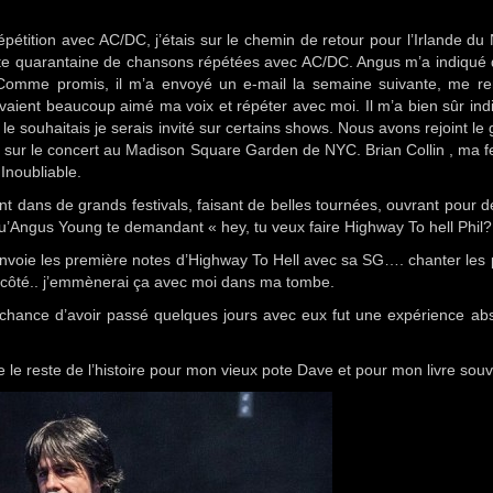
pétition avec AC/DC, j’étais sur le chemin de retour pour l’Irlande du
tte quarantaine de chansons répétées avec AC/DC. Angus m’a indiqué 
e. Comme promis, il m’a envoyé un e-mail la semaine suivante, me re
vaient beaucoup aimé ma voix et répéter avec moi. Il m’a bien sûr in
e le souhaitais je serais invité sur certains shows. Nous avons rejoint le
ue sur le concert au Madison Square Garden de NYC. Brian Collin , ma
Inoubliable.
t dans de grands festivals, faisant de belles tournées, ouvrant pour 
qu’Angus Young te demandant « hey, tu veux faire Highway To hell Phil?
envoie les première notes d’Highway To Hell avec sa SG…. chanter les
 côté.. j’emmènerai ça avec moi dans ma tombe.
 chance d’avoir passé quelques jours avec eux fut une expérience ab
de le reste de l’histoire pour mon vieux pote Dave et pour mon livre so