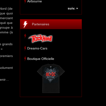
Airbourne
suiv. »
 Nord (de
que quoi
merciant
diqué que
Partenaires
 groupe à
 femme (à
de grands
Dreams-Cars
 »
 premiers
Boutique Officielle
solument
uvenir…