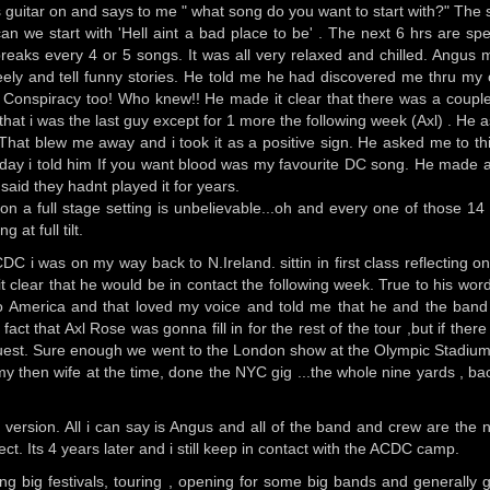
s guitar on and says to me " what song do you want to start with?" The se
an we start with 'Hell aint a bad place to be' . The next 6 hrs are sp
e breaks every 4 or 5 songs. It was all very relaxed and chilled. Angu
eely and tell funny stories. He told me he had discovered me thru my
ter Conspiracy too! Who knew!! He made it clear that there was a coupl
that i was the last guy except for 1 more the following week (Axl) . He
That blew me away and i took it as a positive sign. He asked me to th
g day i told him If you want blood was my favourite DC song. He made a
said they hadnt played it for years.
a full stage setting is unbelievable...oh and every one of those 14
at full tilt.
C i was on my way back to N.Ireland. sittin in first class reflecting o
t clear that he would be in contact the following week. True to his wor
o America and that loved my voice and told me that he and the band
ct that Axl Rose was gonna fill in for the rest of the tour ,but if ther
guest. Sure enough we went to the London show at the Olympic Stadiu
then wife at the time, done the NYC gig ...the whole nine yards , ba
 version. All i can say is Angus and all of the band and crew are the n
t. Its 4 years later and i still keep in contact with the ACDC camp.
ng big festivals, touring , opening for some big bands and generally g