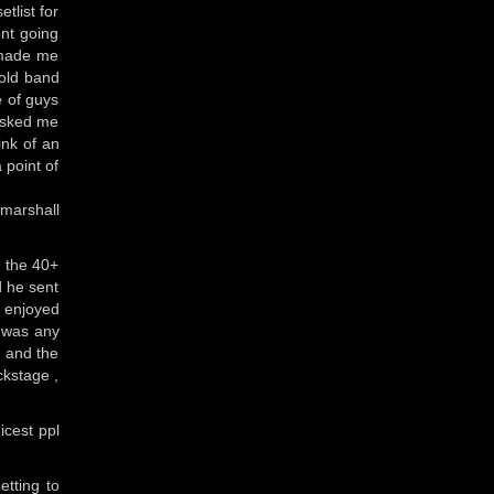
tlist for
ent going
s made me
 old band
e of guys
 asked me
ink of an
 point of
 marshall
n the 40+
d he sent
 enjoyed
e was any
m and the
ckstage ,
icest ppl
etting to