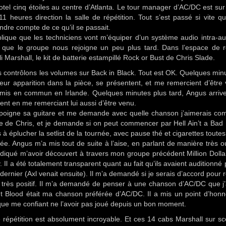
el cinq étoiles au centre d’Atlanta. Le tour manager d’AC/DC est sur
 heures direction la salle de répétition. Tout s’est passé si vite qu
dre compte de ce qu’il se passait.
ique que les techniciens vont m’équiper d’un système audio intra-aur
que le groupe nous rejoigne un peu plus tard. Dans l’espace de ré
 Marshall, le kit de batterie estampillé Rock or Bust de Chris Slade.
us contrôlons les volumes sur Back in Black. Tout est OK. Quelques min
 leur apparition dans la pièce, se présentent, et me remercient d’être
mis en commun en Irlande. Quelques minutes plus tard, Angus arrive
ent en me remerciant lui aussi d’être venu.
mpoigne sa guitare et me demande avec quelle chanson j’aimerais co
erie de Chris, et je demande si on peut commencer par Hell Ain’t a Bad
 éplucher la setlist de la tournée, avec pause thé et cigarettes toutes
ée. Angus m’a mis tout de suite à l’aise, en parlant de manière très o
ndiqué m’avoir découvert à travers mon groupe précédent Million Doll
l a été totalement transparent quant au fait qu’ils avaient auditionné 
dernier (Axl venait ensuite). Il m’a demandé si je serais d’accord pour r
 très positif. Il m’a demandé de penser à une chanson d’AC/DC que j
ant Blood était ma chanson préférée d’AC/DC. Il a mis un point d’hon
 que me confiant ne l’avoir pas joué depuis un bon moment.
répétition est absolument incroyable. Et ces 14 cabs Marshall sur s