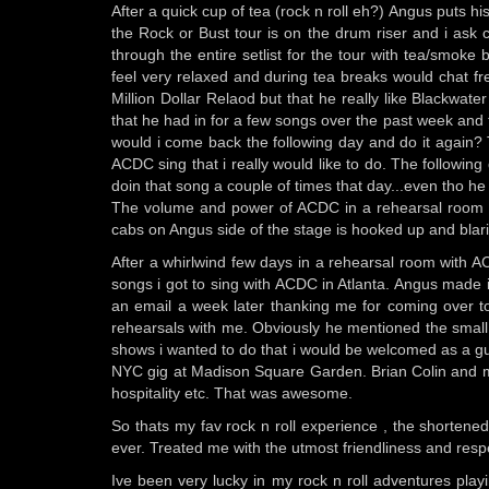
After a quick cup of tea (rock n roll eh?) Angus puts hi
the Rock or Bust tour is on the drum riser and i ask c
through the entire setlist for the tour with tea/smok
feel very relaxed and during tea breaks would chat fr
Million Dollar Relaod but that he really like Blackwa
that he had in for a few songs over the past week and 
would i come back the following day and do it again? 
ACDC sing that i really would like to do. The followin
doin that song a couple of times that day...even tho he 
The volume and power of ACDC in a rehearsal room on 
cabs on Angus side of the stage is hooked up and blaring 
After a whirlwind few days in a rehearsal room with ACD
songs i got to sing with ACDC in Atlanta. Angus made i
an email a week later thanking me for coming over t
rehearsals with me. Obviously he mentioned the small fa
shows i wanted to do that i would be welcomed as a 
NYC gig at Madison Square Garden. Brian Colin and my 
hospitality etc. That was awesome.
So thats my fav rock n roll experience , the shortened
ever. Treated me with the utmost friendliness and respec
Ive been very lucky in my rock n roll adventures playi