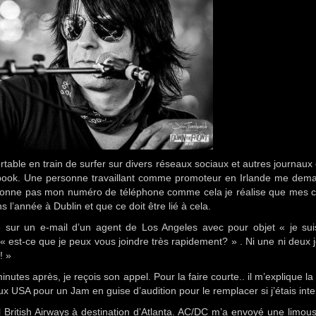
table en train de surfer sur divers réseaux sociaux et autres journaux 
cebook. Une personne travaillant comme promoteur en Irlande me dem
ne donne pas mon numéro de téléphone comme cela je réalise que mes 
l’année à Dublin et que ce doit être lié à cela.
 sur un e-mail d’un agent de Los Angeles avec pour objet « je suis
 « est-ce que je peux vous joindre très rapidement? » . Ni une ni deux 
! »
es après, je reçois son appel. Pour la faire courte.. il m’explique la 
x USA pour un Jam en guise d’audition pour le remplacer si j’étais inte
ol British Airways à destination d’Atlanta. AC/DC m’a envoyé une limou