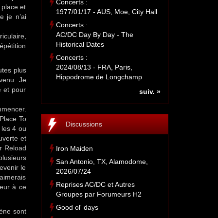
Concerts :
 place et
1977/01/17 - AUS, Moe, City Hall
e je n’ai
Concerts :
AC/DC Day By Day - The
iculaire,
Historical Dates
pétition
Concerts :
2024/08/13 - FRA, Paris,
utes plus
Hippodrome de Longchamp
 venu. Je
 et pour
suiv. »
mmencer.
 Place To
Discussions
 les 4 ou
uverte et
ar Reload
Iron Maiden
plusieurs
San Antonio, TX, Alamodome,
evenir le
2026/07/24
’aimerais
Reprises AC/DC et Autres
neur à ce
Groupes par Forumeurs H2
Good ol' days
cène sont