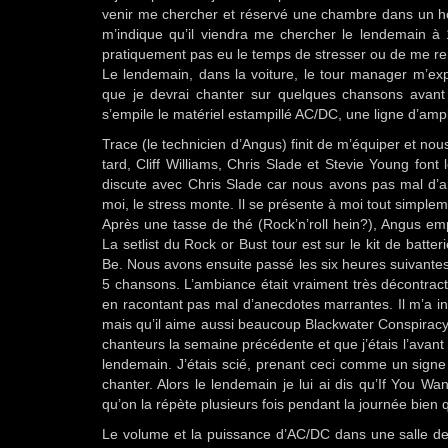
venir me chercher et réservé une chambre dans un hot
m’indique qu’il viendra me chercher le lendemain à 11
pratiquement pas eu le temps de stresser ou de me ren
Le lendemain, dans la voiture, le tour manager m’expl
que je devrai chanter sur quelques chansons avant 
s’empile le matériel estampillé AC/DC, une ligne d’ampli
Trace (le technicien d’Angus) finit de m’équiper et no
tard, Cliff Williams, Chris Slade et Stevie Young font
discute avec Chris Slade car nous avons pas mal d’a
moi, le stress monte. Il se présente à moi tout simplem
Après une tasse de thé (Rock’n’roll hein?), Angus e
La setlist du Rock or Bust tour est sur le kit de batt
Be. Nous avons ensuite passé les six heures suivantes à
5 chansons. L’ambiance était vraiment très décontract
en racontant pas mal d’anecdotes marrantes. Il m’a i
mais qu’il aime aussi beaucoup Blackwater Conspiracy. I
chanteurs la semaine précédente et que j’étais l’avant 
lendemain. J’étais scié, prenant ceci comme un signe
chanter. Alors le lendemain je lui ai dis qu’If You W
qu’on la répète plusieurs fois pendant la journée bien
Le volume et la puissance d’AC/DC dans une salle de 