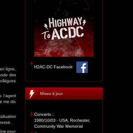
H2AC-DC Facebook
en ligne,
ande des
collègues
Mises à jour
 l’agent
je me dis
Concerts :
situation
1980/10/03 - USA, Rochester,
ressé..
Community War Memorial
sine pour