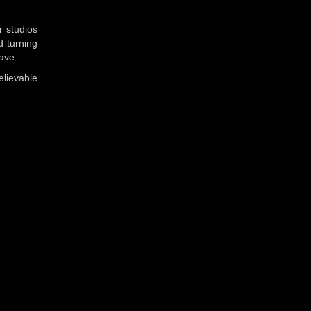
r studios
d turning
rave.
lievable