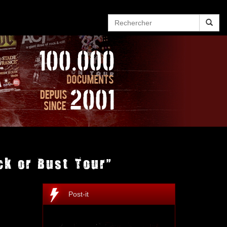
ck or Bust Tour"
Post-it