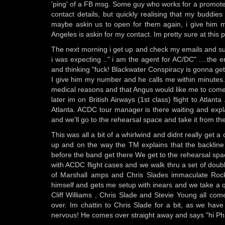
'ping' of a FB msg. Some guy who works for a promoter h
contact details, but quickly realising that my buddie
maybe askin us to open for them again, i give him my
Angeles is askin for my contact. Im pretty sure at this
The next morning i get up and check my emails and sur
i was expecting .." i am the agent for AC/DC" ....the 
and thinking "fuck! Blackwater Conspiracy is gonna get
I give him my number and he calls me within minutes. 
medical reasons and that Angus would like me to come ov
later im on British Airways (1st class) flight to Atla
Atlanta. ACDC tour manager is there waiting and expl
and we'll go to the rehearsal space and take it from th
This was all a bit of a whirlwind and didnt really get
up and on the way the TM explains that the backline
before the band get there We get to the rehearsal spa
with ACDC flight cases and we walk thru a set of doub
of Marshall amps and Chris Slades immaculate Rock 
himself and gets me setup with inears and we take a qu
Cliff Williams , Chris Slade and Stevie Young all c
over. Im chattin to Chris Slade for a bit, as we hav
nervous! He comes over straight away and says "hi Phil 