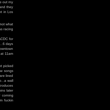
ve out my
 and they
nt in Los
 not what
as racing
 ACDC for
...6 days
 downtown
p at 11am
et picked
ew songs
are lined
...a wall
troduces
ins later
or coming
im fuckin