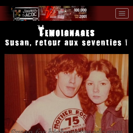
Toggl
navig
Temoignages
Susan, retour aux seventies !