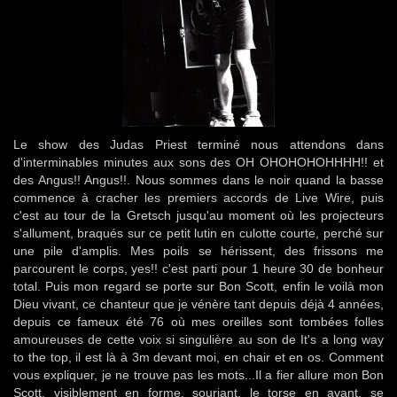
Le show des Judas Priest terminé nous attendons dans
d'interminables minutes aux sons des OH OHOHOHOHHHH!! et
des Angus!! Angus!!. Nous sommes dans le noir quand la basse
commence à cracher les premiers accords de Live Wire, puis
c'est au tour de la Gretsch jusqu'au moment où les projecteurs
s'allument, braqués sur ce petit lutin en culotte courte, perché sur
une pile d'amplis. Mes poils se hérissent, des frissons me
parcourent le corps, yes!! c'est parti pour 1 heure 30 de bonheur
total. Puis mon regard se porte sur Bon Scott, enfin le voilà mon
Dieu vivant, ce chanteur que je vénère tant depuis déjà 4 années,
depuis ce fameux été 76 où mes oreilles sont tombées folles
amoureuses de cette voix si singulière au son de It's a long way
to the top, il est là à 3m devant moi, en chair et en os. Comment
vous expliquer, je ne trouve pas les mots...Il a fier allure mon Bon
Scott, visiblement en forme, souriant, le torse en avant, se