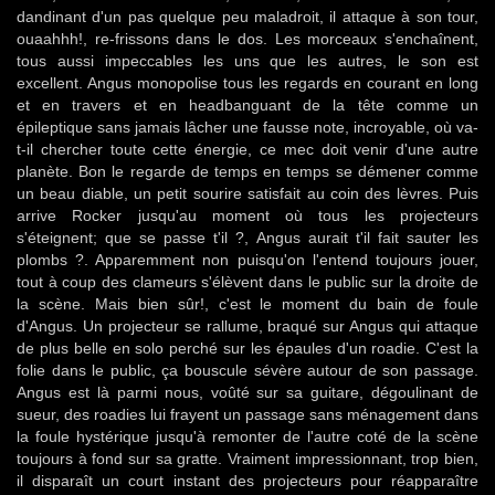
dandinant d'un pas quelque peu maladroit, il attaque à son tour,
ouaahhh!, re-frissons dans le dos. Les morceaux s'enchaînent,
tous aussi impeccables les uns que les autres, le son est
excellent. Angus monopolise tous les regards en courant en long
et en travers et en headbanguant de la tête comme un
épileptique sans jamais lâcher une fausse note, incroyable, où va-
t-il chercher toute cette énergie, ce mec doit venir d'une autre
planète. Bon le regarde de temps en temps se démener comme
un beau diable, un petit sourire satisfait au coin des lèvres. Puis
arrive Rocker jusqu'au moment où tous les projecteurs
s'éteignent; que se passe t'il ?, Angus aurait t'il fait sauter les
plombs ?. Apparemment non puisqu'on l'entend toujours jouer,
tout à coup des clameurs s'élèvent dans le public sur la droite de
la scène. Mais bien sûr!, c'est le moment du bain de foule
d'Angus. Un projecteur se rallume, braqué sur Angus qui attaque
de plus belle en solo perché sur les épaules d'un roadie. C'est la
folie dans le public, ça bouscule sévère autour de son passage.
Angus est là parmi nous, voûté sur sa guitare, dégoulinant de
sueur, des roadies lui frayent un passage sans ménagement dans
la foule hystérique jusqu'à remonter de l'autre coté de la scène
toujours à fond sur sa gratte. Vraiment impressionnant, trop bien,
il disparaît un court instant des projecteurs pour réapparaître