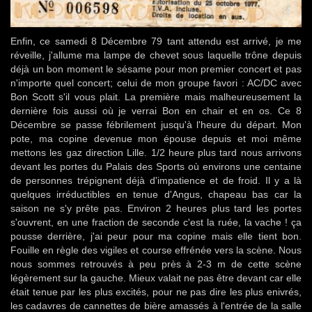
Enfin, ce samedi 8 Décembre 79 tant attendu est arrivé, je me
réveille, j'allume ma lampe de chevet sous laquelle trône depuis
déjà un bon moment le sésame pour mon premier concert et pas
n'importe quel concert; celui de mon groupe favori : AC/DC avec
Bon Scott s'il vous plait. La première mais malheureusement la
dernière fois aussi où je verrai Bon en chair et en os. Ce 8
Décembre se passe fébrilement jusqu'à l'heure du départ. Mon
pote, ma copine devenue mon épouse depuis et moi même
mettons les gaz direction Lille. 1/2 heure plus tard nous arrivons
devant les portes du Palais des Sports où environs une centaine
de personnes trépignent déjà d'impatience et de froid. Il y a là
quelques irréductibles en tenue d'Angus, chapeau bas car la
saison ne s'y prête pas. Environ 2 heures plus tard les portes
s'ouvrent, en une fraction de seconde c'est la ruée, la vache ! ça
pousse derrière, j'ai peur pour ma copine mais elle tient bon.
Fouille en règle des vigiles et course effrénée vers la scène. Nous
nous sommes retrouvés à peu près à 2-3 m de cette scène
légèrement sur la gauche. Mieux valait ne pas être devant car elle
était tenue par les plus excités, pour ne pas dire les plus enivrés,
les cadavres de cannettes de bière amassés à l'entrée de la salle