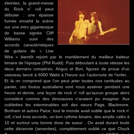
éteintes, la grand-messe
du Rock n' roll peut
débuter : une épaisse
fumée envahit la scène
sur une intro gigantesque
de basse signée Cliff
Williams suivi des
accords caractéristiques
de guitare de « Live
Wire » bientôt rejoint par le martèlement du meilleur batteur
binaire de l'époque (Phil Rudd). Puis déboulant à toute vitesse les
deux derniers compères, Angus et Bon, figures de proue d'un
vaisseau lancé à 6000 Watts à l'heure sur l'autoroute de l'enfer...
Et là on comprend que l'on peut jeter toutes nos certitudes au
panier, ces foutus australiens vont nous asséner pendant une
heure et demie, une leçon de rock n' roll qu'aucun groupe alors
considéré comme des dinosaures n'avaient pu imaginer. Aux
oubliettes les interminables soli des sieurs Page, Blackmore,
Bonham et autres Paice, tout le monde avait oublié que le rock n'
roll, c'est trois accords, un bon rythme binaire, des amplis calés à
10 et surtout une bonne dose de sueur... On avait durant toute
cette décennie (seventies), complètement oublié ce que Chuck