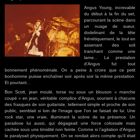
Angus Young, increvable
du début à la fin du set,
parcourant la scène dans
un nuage de sueur,
dodelinant de la tête
frénétiquement, le tout en
assenant des soli
tranchant comme une
lame... La prestation
d'Angus fut tout
bonnement phénoménale. On a peine à croire que ce petit
bonhomme puisse enchaîner soir après soir la même prestation.
Et pourtant...
Bon Scott, jean moulé, torse nu sous un blouson « manche
coupé » en jean, véritable complice d'Angus, souriant à chacune
des frasques de son guitariste, tellement simple et proche de son
public, semblait si loin de l'image que l'on se faisait de lui. Une
rock star, une vraie, illuminant la scène de sa présence. Un
paradoxe lui aussi, qui dégageait une force colossale mais
cachée sous une timidité non feinte. Comme si l’agitation d'Angus
le paralysait physiquement. On se rendait alors compte qu'il était