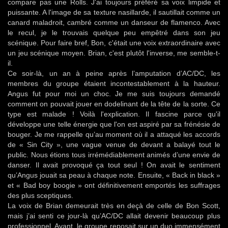
compare pas une Rolls. J'ai toujours préféré sa voix limpide et
puissante. A l'image de sa texture nasillarde, il sautillait comme un
canard maladroit, cambré comme un danseur de flamenco. Avec
le recul, je le trouvais quelque peu empêtré dans son jeu
scénique. Pour faire bref, Bon, c'était une voix extraordinaire avec
un jeu scénique moyen. Brian, c'est plutôt l'inverse, me semble-t-
il.
Ce soir-là, un an à peine après l’amputation d’AC/DC, les
membres du groupe étaient incontestablement à la hauteur.
Angus fut pour moi un choc. Je me suis toujours demandé
comment on pouvait jouer en dodelinant de la tête de la sorte. Ce
type est malade ! Voilà l'explication. Il fascine parce qu'il
développe une telle énergie que l'on est aspiré par sa frénésie de
bouger. Je me rappelle qu’au moment où il a attaqué les accords
de « Sin City », une vague venue de devant a balayé tout le
public. Nous étions tous irrémédiablement animés d’une envie de
danser. Il avait provoqué ça tout seul ! On avait le sentiment
qu’Angus jouait sa peau à chaque note. Ensuite, « Back in black »
et « Bad boy boogie » ont définitivement emportés les suffrages
des plus sceptiques.
La voix de Brian demeurait très en deçà de celle de Bon Scott,
mais j’ai senti ce jour-là qu’AC/DC allait devenir beaucoup plus
professionnel. Avant, le groupe reposait sur un duo immensément