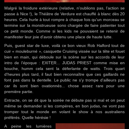
Malgré la froidure extérieure (relative, n'oublions pas, l'action se
passe à Nice !), le Théâtre de Verdure est chauffé à blanc dès 20
heures. Cela hurle à tout rompre à chaque fois qu'un morceau se
termine sur la monstrueuse sono chargée de faire patienter tout
ce petit monde. Comme si les kids ne pouvaient se retenir de
manifester leur joie d'avoir obtenu une place de haute lutte.
Puis, guest star de luxe, voilà ce bon vieux Rob Halford tout de
cuir « mouleburné », casquette Cruising vissée sur la tête et fouet
bien en main, qui déboule sur la scène sur les accords de leur
intro de l'époque : EXITER... JUDAS PRIEST comme mise en
bouche, humm cela sent la déferlante de watts. Trois quart
d'heures plus tard, il faut bien reconnaître que ces gaillards ne
font pas dans la dentelle. Le public ne s'y trompe d'ailleurs pas
car ils sont bien ovationnés... chose assez rare pour une
première partie.
Entracte, on se dit que la soirée ne débute pas si mal et on peut
même se demander si les compères, en bon judas, ne vont pas
tromper tout le monde en volant le show à nos australiens
préférés. Quelle hérésie !
A peine les lumières