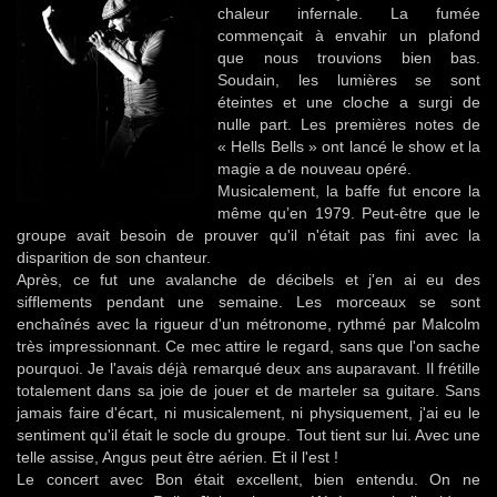
chaleur infernale. La fumée
commençait à envahir un plafond
que nous trouvions bien bas.
Soudain, les lumières se sont
éteintes et une cloche a surgi de
nulle part. Les premières notes de
« Hells Bells » ont lancé le show et la
magie a de nouveau opéré.
Musicalement, la baffe fut encore la
même qu’en 1979. Peut-être que le
groupe avait besoin de prouver qu'il n'était pas fini avec la
disparition de son chanteur.
Après, ce fut une avalanche de décibels et j'en ai eu des
sifflements pendant une semaine. Les morceaux se sont
enchaînés avec la rigueur d'un métronome, rythmé par Malcolm
très impressionnant. Ce mec attire le regard, sans que l'on sache
pourquoi. Je l'avais déjà remarqué deux ans auparavant. Il frétille
totalement dans sa joie de jouer et de marteler sa guitare. Sans
jamais faire d'écart, ni musicalement, ni physiquement, j'ai eu le
sentiment qu'il était le socle du groupe. Tout tient sur lui. Avec une
telle assise, Angus peut être aérien. Et il l'est !
Le concert avec Bon était excellent, bien entendu. On ne