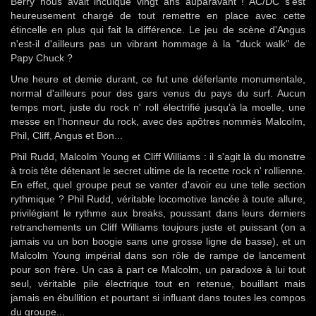
Berry nous avait inculqué vingt ans auparavant ! AC/DC s'est
heureusement chargé de tout remettre en place avec cette
étincelle en plus qui fait la différence. Le jeu de scène d'Angus
n'est-il d'ailleurs pas un vibrant hommage à la "duck walk" de
Papy Chuck ?
Une heure et demie durant, ce fut une déferlante monumentale,
normal d'ailleurs pour des gars venus du pays du surf. Aucun
temps mort, juste du rock n' roll électrifié jusqu'à la moelle, une
messe en l'honneur du rock, avec des apôtres nommés Malcolm,
Phil, Cliff, Angus et Bon...
Phil Rudd, Malcolm Young et Cliff Williams : il s'agit là du monstre
à trois tête détenant le secret ultime de la recette rock n' rollienne.
En effet, quel groupe peut se vanter d'avoir eu une telle section
rythmique ? Phil Rudd, véritable locomotive lancée à toute allure,
privilégiant le rythme aux breaks, poussant dans leurs derniers
retranchements un Cliff Williams toujours juste et puissant (on a
jamais vu un bon boogie sans une grosse ligne de basse), et un
Malcolm Young impérial dans son rôle de rampe de lancement
pour son frère. Un cas à part ce Malcolm, un paradoxe à lui tout
seul, véritable pile électrique tout en retenue, bouillant mais
jamais en ébullition et pourtant si influant dans toutes les compos
du groupe...