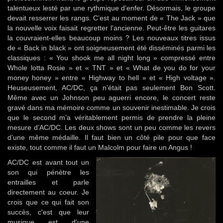
talentueux lesté par une rythmique d’enfer. Désormais, le groupe
devait resserrer les rangs. C’est au moment de « The Jack » que
la nouvelle voix faisait regretter l’ancienne. Peut-être les guitares
la couvraient-elles beaucoup moins ? Les nouveaux titres issus
de « Back in black » ont soigneusement été disséminés parmi les
classiques : « You shook me all night long » compressé entre
Whole lotta Rosie » et « TNT » et « What de you do for your
money honey » entre « Highway to hell » et « High voltage ».
Heuseusement, AC/DC, ça n’était pas seulement Bon Scott.
Même avec un Johnson peu aguerri encore, le concert reste
gravé dans ma mémoire comme un souvenir inestimable. Je crois
que le second m’a véritablement permis de prendre la pleine
mesure d’AC/DC. Les deux shows sont un peu comme les revers
d’une même médaille. Il faut bien un côté pile pour que face
existe, tout comme il faut un Malcolm pour faire un Angus !
AC/DC est avant tout un
son qui pénètre les
entrailles et parle
directement au coeur. Je
crois que ce qui fait son
succès, c'est que leur
musique est d'une