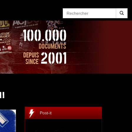
ll
Post-it