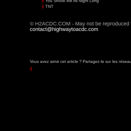
You Shook Me All Night Long
TNT
© H2ACDC.COM - May not be reproduced wi
contact@highwaytoacdc.com
Vous avez aimé cet article ? Partagez-le sur les rése