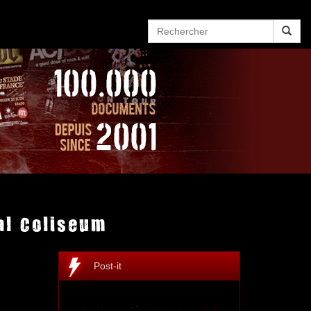
al Coliseum
Post-it