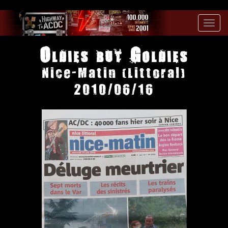
Toggl
navig
Oldies but Goldies
Nice-Matin (Littoral)
2010/06/16