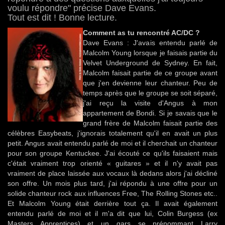
voulu répondre" précise Dave Evans.
Tout est dit ! Bonne lecture.
Comment as tu rencontré AC/DC ?
Dave Evans : J'avais entendu parlé de
Malcolm Young lorsque je faisais partie du
Velvet Underground de Sydney. En fait,
Malcolm faisait partie de ce groupe avant
que j'en devienne leur chanteur. Peu de
temps après que le groupe se soit séparé,
j'ai reçu la visite d'Angus à mon
appartement de Bondi. Si je savais que le
grand frère de Malcolm faisait partie des
célèbres Easybeats, j'ignorais totalement qu'il en avait un plus
petit. Angus avait entendu parlé de moi et il cherchait un chanteur
pour son groupe Kentuckee. J'ai écouté ce qu'ils faisaient mais
c'était vraiment trop orienté « guitares » et il n'y avait pas
vraiment de place laissée aux vocaux là dedans alors j'ai décliné
son offre. Un mois plus tard, j'ai répondu à une offre pour un
solide chanteur rock aux influences Free, The Rolling Stones etc..
Et Malcolm Young était derrière tout ça. Il avait également
entendu parlé de moi et il m'a dit que lui, Colin Burgess (ex
Masters Apprentices) et un gars se prénommant Larry