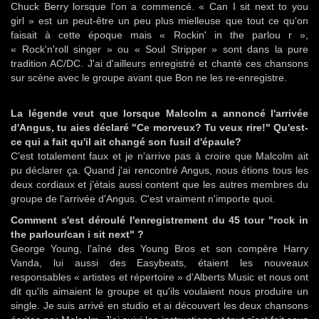
Chuck Berry lorsque l'on a commencé. « Can I sit next to you
girl » est un peut-être un peu plus mielleuse que tout ce qu'on
faisait à cette époque mais « Rockin' in the parlou r »,
« Rock'n'roll singer » ou « Soul Stripper » sont dans la pure
tradition AC/DC. J'ai d'ailleurs enregistré et chanté ces chansons
sur scène avec le groupe avant que Bon ne les re-enregistre.
La légende veut que lorsque Malcolm a annoncé l'arrivée
d'Angus, tu aies déclaré "Ce morveux? Tu veux rire!" Qu'est-
ce qui a fait qu'il ait changé son fusil d'épaule?
C'est totalement faux et je n'arrive pas à croire que Malcolm ait
pu déclarer ça. Quand j'ai rencontré Angus, nous étions tous les
deux cordiaux et j'étais aussi content que les autres membres du
groupe de l'arrivée d'Angus. C'est vraiment n'importe quoi.
Comment s'est déroulé l'enregistrement du 45 tour "rock in
the parlour/can i sit next" ?
George Young, l'aîné des Young Bros et son compère Harry
Vanda, lui aussi des Easybeats, étaient les nouveaux
responsables « artistes et répertoire » d'Alberts Music et nous ont
dit qu'ils aimaient le groupe et qu'ils voulaient nous produire un
single. Je suis arrivé en studio et ai découvert les deux chansons