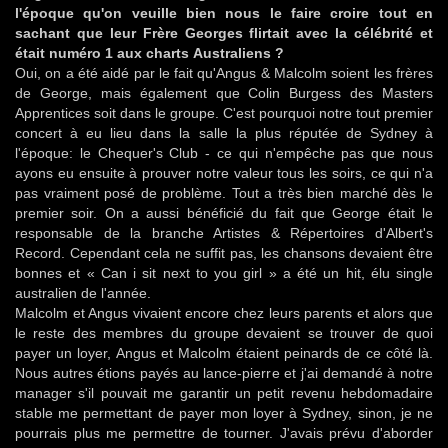
l'époque qu'on veuille bien nous le faire croire tout en
sachant que leur Frère Georges flirtait avec la célébrité et
était numéro 1 aux charts Australiens ?
Oui, on a été aidé par le fait qu'Angus & Malcolm soient les frères
de George, mais également que Colin Burgess des Masters
Apprentices soit dans le groupe. C'est pourquoi notre tout premier
concert à eu lieu dans la salle la plus réputée de Sydney à
l'époque: le Chequer's Club - ce qui n'empêche pas que nous
ayons eu ensuite à prouver notre valeur tous les soirs, ce qui n'a
pas vraiment posé de problème. Tout a très bien marché dès le
premier soir. On a aussi bénéficié du fait que George était le
responsable de la branche Artistes & Répertoires d'Albert's
Record. Cependant cela ne suffit pas, les chansons devaient être
bonnes et « Can i sit next to you girl » a été un hit, élu single
australien de l'année.
Malcolm et Angus vivaient encore chez leurs parents et alors que
le reste des membres du groupe devaient se trouver de quoi
payer un loyer, Angus et Malcolm étaient peinards de ce côté là.
Nous autres étions payés au lance-pierre et j'ai demandé à notre
manager s'il pouvait me garantir un petit revenu hebdomadaire
stable me permettant de payer mon loyer à Sydney, sinon, je ne
pourrais plus me permettre de tourner. J'avais prévu d'aborder