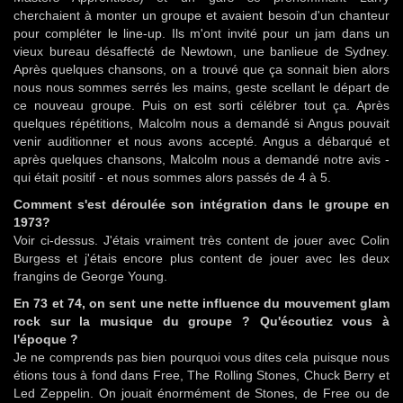
cherchaient à monter un groupe et avaient besoin d'un chanteur
pour compléter le line-up. Ils m'ont invité pour un jam dans un
vieux bureau désaffecté de Newtown, une banlieue de Sydney.
Après quelques chansons, on a trouvé que ça sonnait bien alors
nous nous sommes serrés les mains, geste scellant le départ de
ce nouveau groupe. Puis on est sorti célébrer tout ça. Après
quelques répétitions, Malcolm nous a demandé si Angus pouvait
venir auditionner et nous avons accepté. Angus a débarqué et
après quelques chansons, Malcolm nous a demandé notre avis -
qui était positif - et nous sommes alors passés de 4 à 5.
Comment s'est déroulée son intégration dans le groupe en
1973?
Voir ci-dessus. J'étais vraiment très content de jouer avec Colin
Burgess et j'étais encore plus content de jouer avec les deux
frangins de George Young.
En 73 et 74, on sent une nette influence du mouvement glam
rock sur la musique du groupe ? Qu'écoutiez vous à
l'époque ?
Je ne comprends pas bien pourquoi vous dites cela puisque nous
étions tous à fond dans Free, The Rolling Stones, Chuck Berry et
Led Zeppelin. On jouait énormément de Stones, de Free ou de