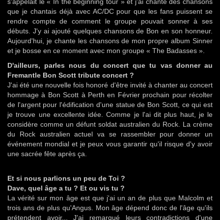
s'appelait le « In the beginning tour » et j'ai chanté des chansons
que je chantais déjà avec AC/DC pour que les fans puissent se
rendre compte de comment le groupe pouvait sonner à ses
débuts. J'y ai ajouté quelques chansons de Bon en son honneur.
Aujourd'hui, je chante les chansons de mon propre album Sinner
et je bosse en ce moment avec mon groupe « The Badasses ».
D'ailleurs, parles nous du concert que tu vas donner au
Fremantle Bon Scott tribute concert ?
J'ai été une nouvelle fois honoré d'être invité à chanter au concert
hommage à Bon Scott à Perth en Février prochain pour récolter
de l'argent pour l'édification d'une statue de Bon Scott, ce qui est
je trouve une excellente idée. Comme je l'ai dit plus haut, je le
considère comme un défunt soldat australien du Rock. La crème
du Rock australien actuel va se rassembler pour donner un
événement mondial et je peux vous garantir qu'il risque d'y avoir
une sacrée fête après ça.
Et si nous parlions un peu de Toi ?
Dave, quel âge a tu ? Et ou vis tu ?
La vérité sur mon âge est que j'ai un an de plus que Malcolm et
trois ans de plus qu'Angus. Mon âge dépend donc de l'âge qu'ils
prétendent avoir... J'ai remarqué leurs contradictions d'une