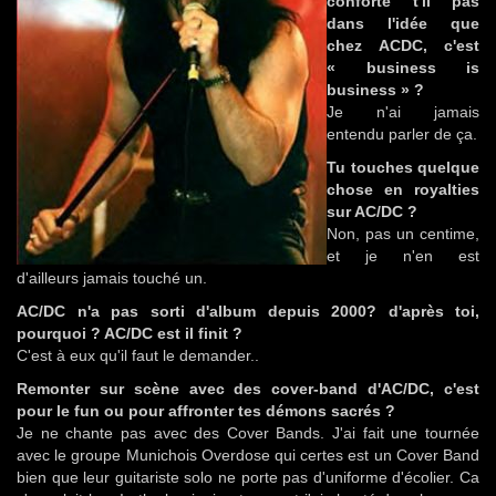
conforte t'il pas
dans l'idée que
chez ACDC, c'est
« business is
business » ?
Je n'ai jamais
entendu parler de ça.
Tu touches quelque
chose en royalties
sur AC/DC ?
Non, pas un centime,
et je n'en est
d'ailleurs jamais touché un.
AC/DC n'a pas sorti d'album depuis 2000? d'après toi,
pourquoi ? AC/DC est il finit ?
C'est à eux qu'il faut le demander..
Remonter sur scène avec des cover-band d'AC/DC, c'est
pour le fun ou pour affronter tes démons sacrés ?
Je ne chante pas avec des Cover Bands. J'ai fait une tournée
avec le groupe Munichois Overdose qui certes est un Cover Band
bien que leur guitariste solo ne porte pas d'uniforme d'écolier. Ca