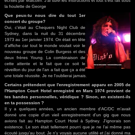
écrites par Malcolm. J'ai suivi les instructions et tout s'est fait sous
la houlette de George
Que peux-tu nous dire du tout 1er
concert du groupe?
Oui, c'était au Chequers Night Club de
Sydney, dans la nuit du 31 décembre
1973 au 1er janvier 1974. On était en tête
d'affiche car tout le monde voulait voir le
nouveau groupe de Colin Burgess et des
deux frères Young. La combinaison de
cette attente et le fait que ce soit le
réveillon du jour de l'an a fait que ça a été
une totale réussite. Je ne l'oublierai jamais.
Certains prétendent que l'enregistrement apparu en 2005 de
l'Hampton Court Hotel enregistré en Mars 1974 provient de
tes bandes personnelles, véridique ? Sinon, en existent-ils
en ta possession ?
Il y a quelques années, un ancien membre d'AC/DC m'avait
donné une copie d'un vieil enregistrement d'un gig que nous
avions fait au Hampton Court Hotel à Sydney. J'ignorais son
existence. Le son était tellement pourri que je ne l'ai même pas
écouté jusqu'au bout. Je n'y voyais aucune utilité et j'ai donné ma