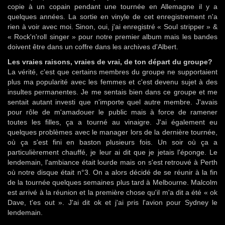
copie à un copain pendant une tournée en Allemagne il y a
quelques années. La sortie en vinyle de cet enregistrement n'a
rien à voir avec moi. Sinon, oui, j'ai enregistré « Soul stripper » &
« Rock'n'roll singer » pour notre premier album mais les bandes
doivent être dans un coffre dans les archives d'Albert.
Les vraies raisons, vraies de vrai, de ton départ du groupe?
La vérité, c'est que certains membres du groupe ne supportaient
plus ma popularité avec les femmes et c'est devenu sujet à des
insultes permanentes. Je me sentais bien dans ce groupe et me
sentait autant investi que n'importe quel autre membre. J'avais
pour rôle de m'amadouer le public mais à force de ramener
toutes les filles, ça a tourné au vinaigre. J'ai également eu
quelques problèmes avec le manager lors de la dernière tournée,
où ça s'est fini en baston plusieurs fois. Un soir où ça a
particulièrement chauffé, je leur ai dit que je jetais l'éponge. Le
lendemain, l'ambiance était lourde mais on s'est retrouvé à Perth
où notre disque était n°3. On a alors décidé de se réunir à la fin
de la tournée quelques semaines plus tard à Melbourne. Malcolm
est arrivé à la réunion et la première chose qu'il m'a dit a été « ok
Dave, t'es out ». J'ai dit ok et j'ai pris l'avion pour Sydney le
lendemain.