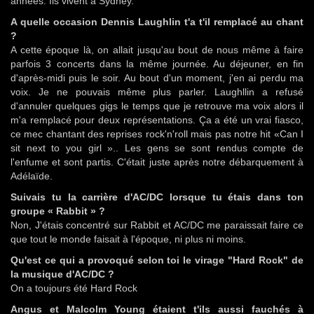
années. Ils vivent à Sydney.
A quelle occasion Dennis Laughlin t'a t'il remplacé au chant
?
A cette époque là, on allait jusqu'au bout de nous même à faire
parfois 3 concerts dans la même journée. Au déjeuner, en fin
d'après-midi puis le soir. Au bout d'un moment, j'en ai perdu ma
voix. Je ne pouvais même plus parler. Laughllin a refusé
d'annuler quelques gigs le temps que je retrouve ma voix alors il
m'a remplacé pour deux représentations. Ça a été un vrai fiasco,
ce mec chantant des reprises rock'n'roll mais pas notre hit «Can I
sit next to you girl ».. Les gens se sont rendus compte de
l'enfume et sont partis. C'était juste après notre débarquement à
Adélaïde.
Suivais tu la carrière d'AC/DC lorsque tu étais dans ton
groupe « Rabbit » ?
Non, J'étais concentré sur Rabbit et AC/DC me paraissait faire ce
que tout le monde faisait à l'époque, ni plus ni moins.
Qu'est ce qui a provoqué selon toi le virage "Hard Rock" de
la musique d'AC/DC ?
On a toujours été Hard Rock
Angus et Malcolm Young étaient t'ils aussi fauchés à